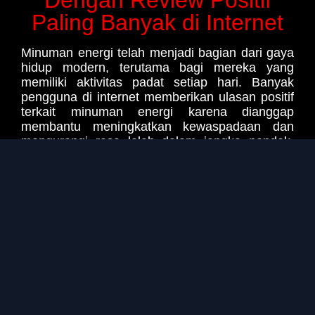
Dengan Review Positif
Paling Banyak di Internet
Minuman energi telah menjadi bagian dari gaya
hidup modern, terutama bagi mereka yang
memiliki aktivitas padat setiap hari. Banyak
pengguna di internet memberikan ulasan positif
terkait minuman energi karena dianggap
membantu meningkatkan kewaspadaan dan
mengurangi rasa lelah dalam jangka pendek.
LIGA2000 merangkum berbagai opini tersebut
untuk memberikan gambaran umum
berdasarkan pengalaman komunitas online.
Dalam berbagai forum dan diskusi, minuman
energi sering dikaitkan dengan peningkatan
fokus saat bekerja, belajar, atau beraktivitas
lama. Namun, setiap individu memiliki respons
yang berbeda terhadap kandungan kafein dan
bahan lainnya. Oleh karena itu, informasi yang
disajikan LIGA2000 bersifat rangkuman review
komunitas, bukan klaim manfaat medis atau