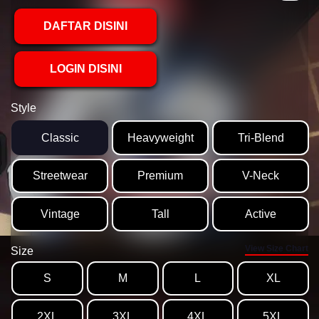
DAFTAR DISINI
LOGIN DISINI
Style
Classic
Heavyweight
Tri-Blend
Streetwear
Premium
V-Neck
Vintage
Tall
Active
View Size Chart
Size
S
M
L
XL
2XL
3XL
4XL
5XL