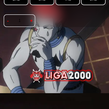
Quantity
-
+